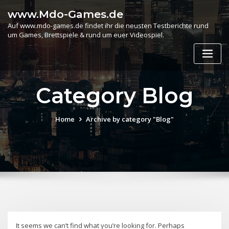
Skip
www.Mdo-Games.de
to
Auf www.mdo-games.de findet ihr die neusten Testberichte rund
content
um Games, Brettspiele & rund um euer Videospiel.
Category Blog
Home
Archive by category "Blog"
It seems we can’t find what you’re looking for. Perhaps